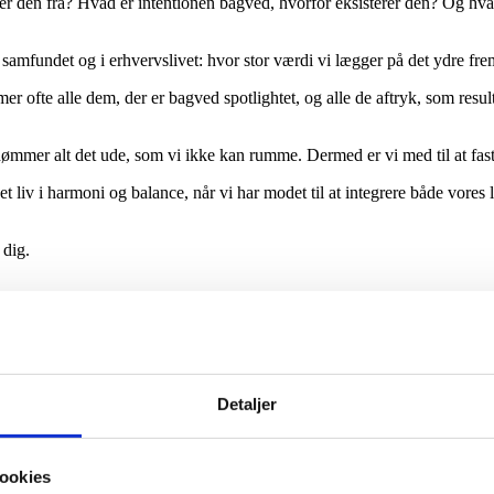
den fra? Hvad er intentionen bagved, hvorfor eksisterer den? Og hvad
i samfundet og i erhvervslivet: hvor stor værdi vi lægger på det ydre fre
er ofte alle dem, der er bagved spotlightet, og alle de aftryk, som resu
mmer alt det ude, som vi ikke kan rumme. Dermed er vi med til at fastho
 et liv i harmoni og balance, når vi har modet til at integrere både vo
 dig.
Detaljer
edygtige resultater
ookies