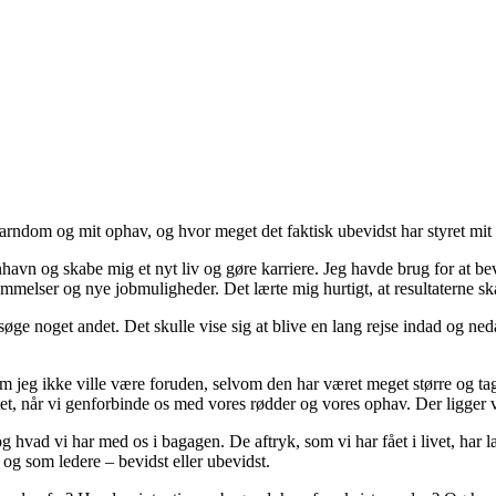
barndom og mit ophav, og hvor meget det faktisk ubevidst har styret mit 
enhavn og skabe mig et nyt liv og gøre karriere. Jeg havde brug for at b
emmelser og nye jobmuligheder. Det lærte mig hurtigt, at resultaterne ska
 søge noget andet. Det skulle vise sig at blive en lang rejse indad og n
m jeg ikke ville være foruden, selvom den har været meget større og tag
fæstet, når vi genforbinde os med vores rødder og vores ophav. Der ligger
hvad vi har med os i bagagen. De aftryk, som vi har fået i livet, har l
og som ledere – bevidst eller ubevidst.