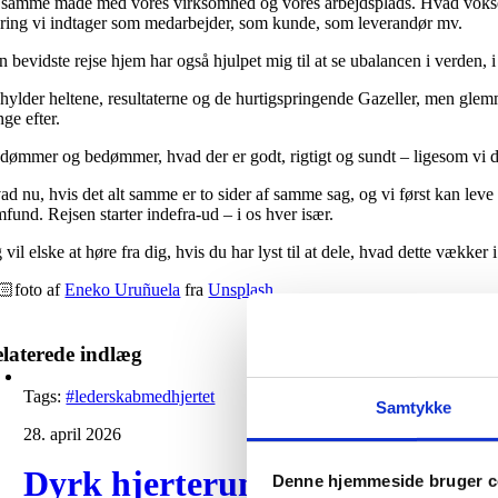
 samme måde med vores virksomhed og vores arbejdsplads. Hvad vokser 
ring vi indtager som medarbejder, som kunde, som leverandør mv.
 bevidste rejse hjem har også hjulpet mig til at se ubalancen i verden, 
 hylder heltene, resultaterne og de hurtigspringende Gazeller, men glemm
ge efter.
 dømmer og bedømmer, hvad der er godt, rigtigt og sundt – ligesom vi dø
ad nu, hvis det alt samme er to sider af samme sag, og vi først kan leve
fund. Rejsen starter indefra-ud – i os hver især.
 vil elske at høre fra dig, hvis du har lyst til at dele, hvad dette vækker i
🏻foto af
Eneko Uruñuela
fra
Unsplash
laterede indlæg
Tags:
#lederskabmedhjertet
Samtykke
28. april 2026
Dyrk hjerterummet og skab bær
Denne hjemmeside bruger c