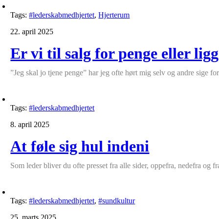
Tags:
#lederskabmedhjertet
,
Hjerterum
22. april 2025
Er vi til salg for penge eller li
”Jeg skal jo tjene penge” har jeg ofte hørt mig selv og andre sige for 
Tags:
#lederskabmedhjertet
8. april 2025
At føle sig hul indeni
Som leder bliver du ofte presset fra alle sider, oppefra, nedefra og fr
Tags:
#lederskabmedhjertet
,
#sundkultur
25. marts 2025