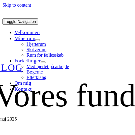
Skip to content
Toggle Navigation
Velkommen
Mine rum
Hjerterum
Skriverum
Rum for fællesskab
Fortællinger
BLOG
Med hjertet på arbejde
Bøgerne
Efterklang
Vores fun
Om mig
Kontakt
 maj 2025