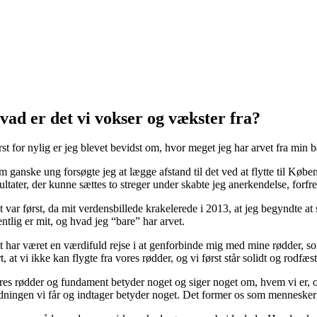
vad er det vi vokser og vækster fra?
rst for nylig er jeg blevet bevidst om, hvor meget jeg har arvet fra min 
m ganske ung forsøgte jeg at lægge afstand til det ved at flytte til Køb
ultater, der kunne sættes to streger under skabte jeg anerkendelse, forfr
t var først, da mit verdensbillede krakelerede i 2013, at jeg begyndte at
ntlig er mit, og hvad jeg “bare” har arvet.
t har været en værdifuld rejse i at genforbinde mig med mine rødder, so
t, at vi ikke kan flygte fra vores rødder, og vi først står solidt og rod
res rødder og fundament betyder noget og siger noget om, hvem vi er, og 
dningen vi får og indtager betyder noget. Det former os som mennesker 