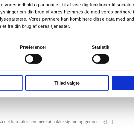
se vores indhold og annoncer, til at vise dig funktioner til sociale
 resultater. Det forbinder os mennesker og alt andet levende på Jorden
oplysninger om din brug af vores hjemmeside med vores partnere i
ysepartnere. Vores partnere kan kombinere disse data med andr
et fra din brug af deres tjenester.
Præferencer
Statistik
bevidste, træder ud af corporate”, sagde én for nylig til mig. Det [...]
Tillad valgte
 så det kan føles nemmere at pakke sig ind og gemme sig [...]