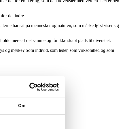
 er det for en næring, som den udveksler med verden. Det er den
mfor det indre.
ltaterne har sat på mennesker og naturen, som måske først viser sig
lde mere af det samme og får ikke skabt plads til diversitet.
res lys og mørke? Som individ, som leder, som virksomhed og som
Om