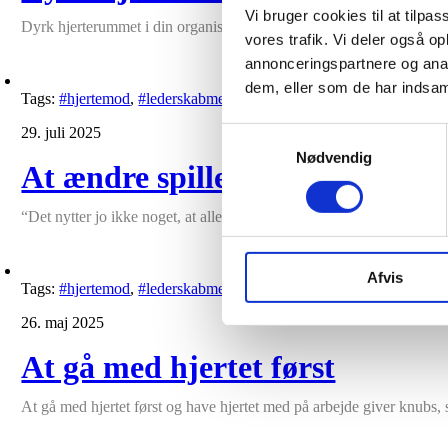
Vi bruger cookies til at tilpas
Dyrk hjerterummet i din organisation, hvis du vil skabe bæredygtige
vores trafik. Vi deler også 
annonceringspartnere og anal
dem, eller som de har indsaml
Tags:
#hjertemod
,
#lederskabmedhjertet
,
Hjerterum
29. juli 2025
Samtykkevalg
Nødvendig
At ændre spillereglerne
“Det nytter jo ikke noget, at alle ledere, som begynder at blive mere 
Afvis
Tags:
#hjertemod
,
#lederskabmedhjertet
26. maj 2025
At gå med hjertet først
At gå med hjertet først og have hjertet med på arbejde giver knubs,