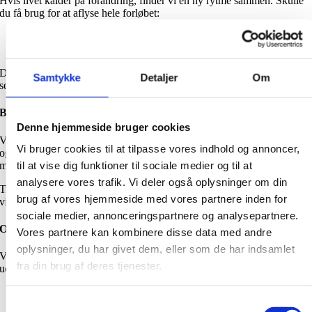
Hvis livet kalder på forandring, finder vi en ny rytme sammen. Skulle
du få brug for at aflyse hele forløbet:
Mere end 30 dage før: 50 % af prisen betales.
Mindre end 30 dage før: Der gives ikke refusion.
Du kan vælge at sætte processen på pause i op til 3 måneder – herefter
Samtykke
Detaljer
Om
ses det som en aflysning.
Bevægelse og justering
Denne hjemmeside bruger cookies
Vækst sker ikke altid efter plan. Mindre ændringer rummer vi med ro
Vi bruger cookies til at tilpasse vores indhold og annoncer,
og respekt. Større justeringer – hvor tid, budget eller energi skifter
markant – taler vi os frem til, så jorden stadig er nærende for begge.
til at vise dig funktioner til sociale medier og til at
analysere vores trafik. Vi deler også oplysninger om din
Tidsplanen er en levende vejviser – ikke et stift kort. Det vigtigste er, at
brug af vores hjemmeside med vores partnere inden for
vi følges ad i respekt og tillid.
sociale medier, annonceringspartnere og analysepartnere.
Om betaling, rum og rejser
Vores partnere kan kombinere disse data med andre
oplysninger, du har givet dem, eller som de har indsamlet
Vi bruger danske kroner, og priserne er ekskl. moms. Som
fra din brug af deres tjenester.
udgangspunkt betaler du:
50 % ved opstart
Samtykkevalg
50 % ved afslutning (også hvis vi forskyder processen)