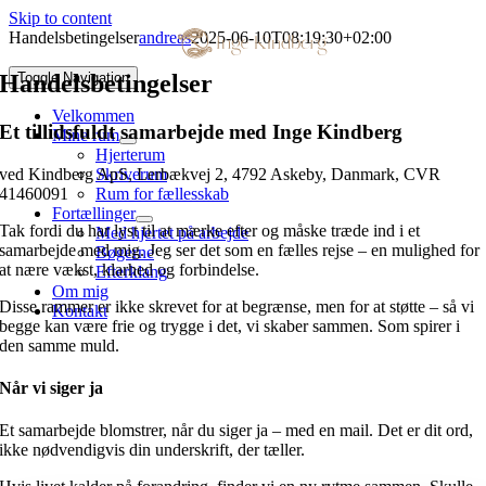
Skip to content
Handelsbetingelser
andreas
2025-06-10T08:19:30+02:00
Handelsbetingelser
Toggle Navigation
Velkommen
Et tillidsfuldt samarbejde med Inge Kindberg
Mine rum
Hjerterum
ved Kindberg ApS, Lerbækvej 2, 4792 Askeby, Danmark, CVR
Skriverum
41460091
Rum for fællesskab
Fortællinger
Tak fordi du har lyst til at mærke efter og måske træde ind i et
Med hjertet på arbejde
samarbejde med mig. Jeg ser det som en fælles rejse – en mulighed for
Bøgerne
at nære vækst, klarhed og forbindelse.
Efterklang
Om mig
Disse rammer er ikke skrevet for at begrænse, men for at støtte – så vi
Kontakt
begge kan være frie og trygge i det, vi skaber sammen. Som spirer i
den samme muld.
Når vi siger ja
Et samarbejde blomstrer, når du siger ja – med en mail. Det er dit ord,
ikke nødvendigvis din underskrift, der tæller.