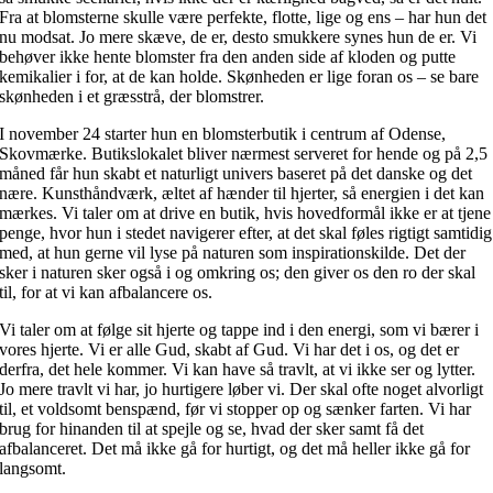
Fra at blomsterne skulle være perfekte, flotte, lige og ens – har hun det
nu modsat. Jo mere skæve, de er, desto smukkere synes hun de er. Vi
behøver ikke hente blomster fra den anden side af kloden og putte
kemikalier i for, at de kan holde. Skønheden er lige foran os – se bare
skønheden i et græsstrå, der blomstrer.
I november 24 starter hun en blomsterbutik i centrum af Odense,
Skovmærke. Butikslokalet bliver nærmest serveret for hende og på 2,5
måned får hun skabt et naturligt univers baseret på det danske og det
nære. Kunsthåndværk, æltet af hænder til hjerter, så energien i det kan
mærkes. Vi taler om at drive en butik, hvis hovedformål ikke er at tjene
penge, hvor hun i stedet navigerer efter, at det skal føles rigtigt samtidig
med, at hun gerne vil lyse på naturen som inspirationskilde. Det der
sker i naturen sker også i og omkring os; den giver os den ro der skal
til, for at vi kan afbalancere os.
Vi taler om at følge sit hjerte og tappe ind i den energi, som vi bærer i
vores hjerte. Vi er alle Gud, skabt af Gud. Vi har det i os, og det er
derfra, det hele kommer. Vi kan have så travlt, at vi ikke ser og lytter.
Jo mere travlt vi har, jo hurtigere løber vi. Der skal ofte noget alvorligt
til, et voldsomt benspænd, før vi stopper op og sænker farten. Vi har
brug for hinanden til at spejle og se, hvad der sker samt få det
afbalanceret. Det må ikke gå for hurtigt, og det må heller ikke gå for
langsomt.