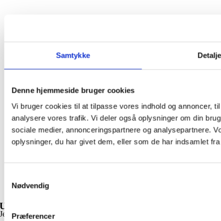
Samtykke
Detalj
Denne hjemmeside bruger cookies
Vi bruger cookies til at tilpasse vores indhold og annoncer, til 
analysere vores trafik. Vi deler også oplysninger om din br
sociale medier, annonceringspartnere og analysepartnere. V
oplysninger, du har givet dem, eller som de har indsamlet fra 
Samtykkevalg
Nødvendig
Udfold liv
Jeg håber, at du her har fundet et lille rum, hvor du kunne mærke lidt
Præferencer