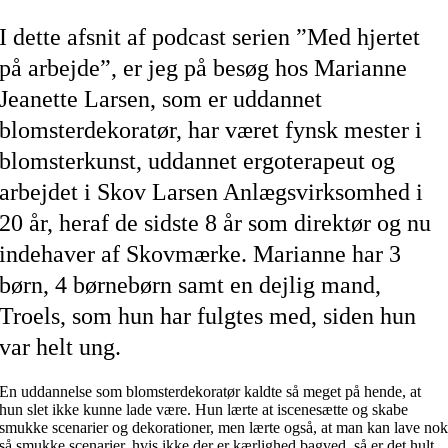
I dette afsnit af podcast serien ”Med hjertet
på arbejde”, er jeg på besøg hos Marianne
Jeanette Larsen, som er uddannet
blomsterdekoratør, har været fynsk mester i
blomsterkunst, uddannet ergoterapeut og
arbejdet i Skov Larsen Anlægsvirksomhed i
20 år, heraf de sidste 8 år som direktør og nu
indehaver af Skovmærke. Marianne har 3
børn, 4 børnebørn samt en dejlig mand,
Troels, som hun har fulgtes med, siden hun
var helt ung.
En uddannelse som blomsterdekoratør kaldte så meget på hende, at
hun slet ikke kunne lade være. Hun lærte at iscenesætte og skabe
smukke scenarier og dekorationer, men lærte også, at man kan lave no
så smukke scenarier, hvis ikke der er kærlighed bagved, så er det hult.