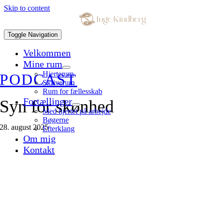
Skip to content
Toggle Navigation
Velkommen
Mine rum
Hjerterum
PODCAST
Skriverum
Rum for fællesskab
Fortællinger
Syn for skønhed
Med hjertet på arbejde
Bøgerne
28. august 2025
Efterklang
Om mig
Kontakt