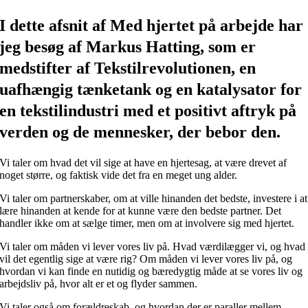
I dette afsnit af Med hjertet på arbejde har
jeg besøg af Markus Hatting, som er
medstifter af Tekstilrevolutionen, en
uafhængig tænketank og en katalysator for
en tekstilindustri med et positivt aftryk på
verden og de mennesker, der bebor den.
Vi taler om hvad det vil sige at have en hjertesag, at være drevet af
noget større, og faktisk vide det fra en meget ung alder.
Vi taler om partnerskaber, om at ville hinanden det bedste, investere i at
lære hinanden at kende for at kunne være den bedste partner. Det
handler ikke om at sælge timer, men om at involvere sig med hjertet.
Vi taler om måden vi lever vores liv på. Hvad værdilægger vi, og hvad
vil det egentlig sige at være rig? Om måden vi lever vores liv på, og
hvordan vi kan finde en nutidig og bæredygtig måde at se vores liv og
arbejdsliv på, hvor alt er et og flyder sammen.
Vi taler også om forældreskab, og hvordan der er paraller mellem