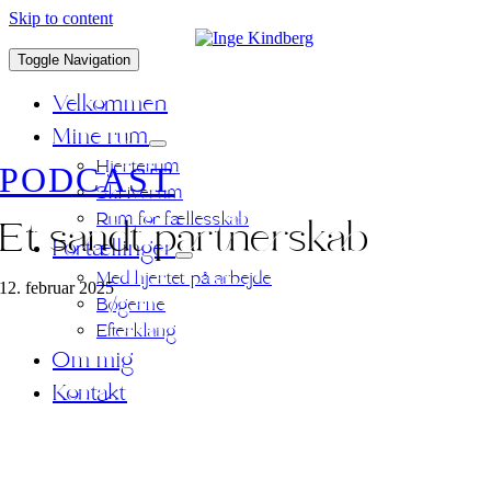
Skip to content
Toggle Navigation
Velkommen
Mine rum
Hjerterum
PODCAST
Skriverum
Rum for fællesskab
Et sandt partnerskab
Fortællinger
Med hjertet på arbejde
12. februar 2025
Bøgerne
Efterklang
Om mig
Kontakt