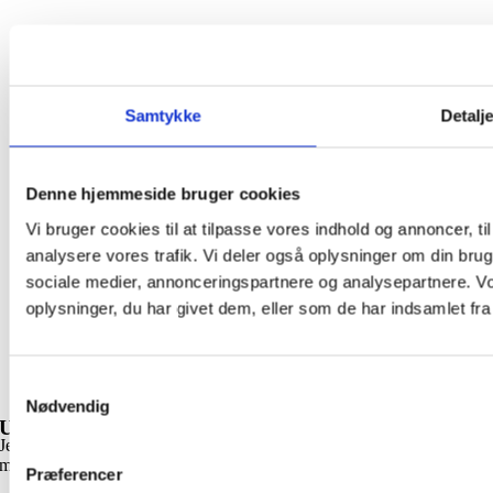
Samtykke
Detalj
Denne hjemmeside bruger cookies
Vi bruger cookies til at tilpasse vores indhold og annoncer, til 
analysere vores trafik. Vi deler også oplysninger om din br
sociale medier, annonceringspartnere og analysepartnere. V
oplysninger, du har givet dem, eller som de har indsamlet fra 
Samtykkevalg
Nødvendig
Udfold liv
Jeg håber, at du her har fundet et lille rum, hvor du kunne mærke lidt
mere af dig selv.
Præferencer