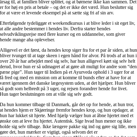
årsag til, at familien bliver splittet, og at børnene ikke kan sammen. Det
er for høj en pris at betale – og det er ikke det værd. Hun beslutter sig
for at være et levende eksempel på at sætte sig fri af sin arv.
Efterfølgende tydeliggør et weekendkursus i at blive leder i sit eget liv,
at alle andre bestemmer i hendes liv. Derfra starter hendes
selvudviklingsrejse med flere kurser og en uddannelse, som giver
hende mange aha oplevelser.
Alligevel er det først, da hendes krop siger fra for et par år siden, at hu
bliver tvunget til at tage skeen i egen hånd for alvor. På trods af at hun i
over 20 år har arbejdet med sig selv, har hun alligevel kørt sig selv helt
derud, hvor hun er så udmagret af at gøre alt muligt for andre som “den
pæne pige”. Hun tager til Indien på et Ayurveda ophold i 3 uger for at
få fred og med en mission om at komme til bunds efter at have for at
været igennem det danske lægesystem uden, at det hjælper. Hun bliver
så godt som helbredt på 3 uger, og rejsen forandrer hende for livet.
Hun tager beslutningen om at ville sig selv godt.
Da hun kommer tilbage til Danmark, går det op for hende, at hun tror,
at hendes hjem er Skjørringe fremfor hendes krop, og hun opdager, at
hun har lukket sit hjerte. Med hjælp vælger hun at åbne hjertet med et
ønske om at leve fra hjertet. Autentisk. Sige hvad hun mener og ikke
holde sig selv tilbage. Ikke længere pakke sig ind og gøre sig lille, men
gøre det, hun mærker er vigtigt, også selvom det er