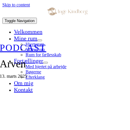
Skip to content
Toggle Navigation
Velkommen
Mine rum
Hjerterum
PODCAST
Skriverum
Rum for fællesskab
Fortællinger
Arven
Med hjertet på arbejde
Bøgerne
13. marts 2025
Efterklang
Om mig
Kontakt