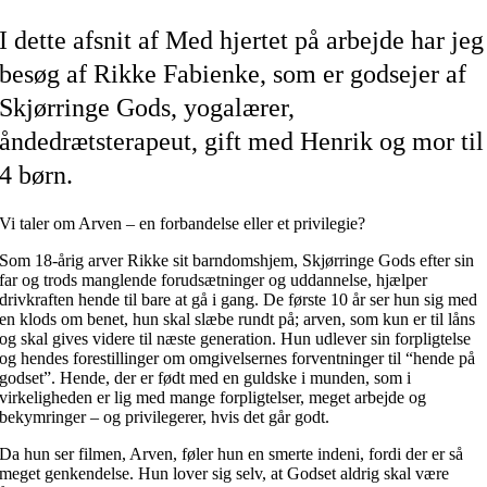
I dette afsnit af Med hjertet på arbejde har jeg
besøg af Rikke Fabienke, som er godsejer af
Skjørringe Gods, yogalærer,
åndedrætsterapeut, gift med Henrik og mor til
4 børn.
Vi taler om Arven – en forbandelse eller et privilegie?
Som 18-årig arver Rikke sit barndomshjem, Skjørringe Gods efter sin
far og trods manglende forudsætninger og uddannelse, hjælper
drivkraften hende til bare at gå i gang. De første 10 år ser hun sig med
en klods om benet, hun skal slæbe rundt på; arven, som kun er til låns
og skal gives videre til næste generation. Hun udlever sin forpligtelse
og hendes forestillinger om omgivelsernes forventninger til “hende på
godset”. Hende, der er født med en guldske i munden, som i
virkeligheden er lig med mange forpligtelser, meget arbejde og
bekymringer – og privilegerer, hvis det går godt.
Da hun ser filmen, Arven, føler hun en smerte indeni, fordi der er så
meget genkendelse. Hun lover sig selv, at Godset aldrig skal være