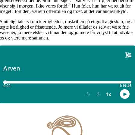
grænseoverskridende. Som hun siger: “Når vi sår et frø; er det det som
viser sig i morgen. Ikke vores fortid.” Hun føler, hun har været alt for
meget i fortiden, været i offerrollen og troet, at det var andres skyld.
Slutteligt taler vi om kærligheden, opskriften på et godt ægteskab, og at
ægte kærlighed er frisættende. Jo mere vi tillader os selv at være frie
væsener, jo mere elsker vi hinanden og jo mere får vi lyst til at udvikle
os og være mere sammen.