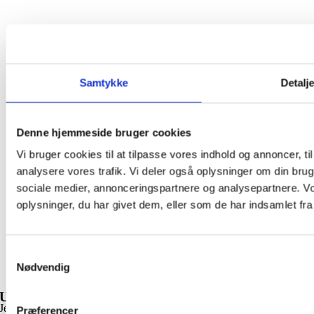
Samtykke
Detalj
Denne hjemmeside bruger cookies
Vi bruger cookies til at tilpasse vores indhold og annoncer, til 
analysere vores trafik. Vi deler også oplysninger om din br
sociale medier, annonceringspartnere og analysepartnere. V
oplysninger, du har givet dem, eller som de har indsamlet fra 
Samtykkevalg
Nødvendig
Udfold liv
Jeg håber, at du her har fundet et lille rum, hvor du kunne mærke lidt
Præferencer