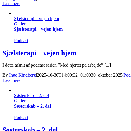
Læs mere
Sjælsterapi – vejen hjem
Galleri
Sjælsterapi – vejen hjem
Podcast
Sjælsterapi – vejen hjem
I dette afsnit af podcast serien ”Med hjertet på arbejde” [...]
By
Inge Kindberg
|
2025-10-30T14:00:32+01:00
30. oktober 2025
|
Pod
Læs mere
Søsterskab – 2. del
Galleri
Søsterskab – 2. del
Podcast
Søsterskab – 2. del