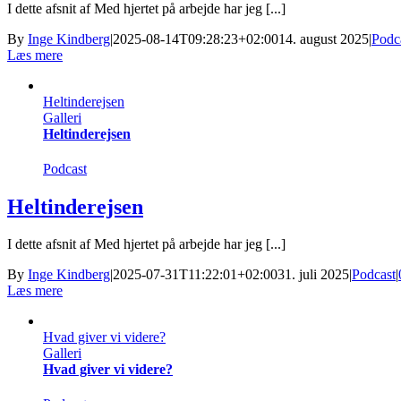
I dette afsnit af Med hjertet på arbejde har jeg [...]
By
Inge Kindberg
|
2025-08-14T09:28:23+02:00
14. august 2025
|
Podc
Læs mere
Heltinderejsen
Galleri
Heltinderejsen
Podcast
Heltinderejsen
I dette afsnit af Med hjertet på arbejde har jeg [...]
By
Inge Kindberg
|
2025-07-31T11:22:01+02:00
31. juli 2025
|
Podcast
|
Læs mere
Hvad giver vi videre?
Galleri
Hvad giver vi videre?