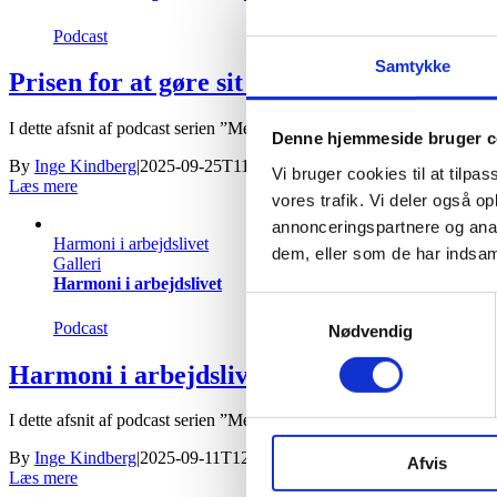
Podcast
Samtykke
Prisen for at gøre sit arbejde
I dette afsnit af podcast serien ”Med hjertet på arbejde” [...]
Denne hjemmeside bruger c
By
Inge Kindberg
|
2025-09-25T11:10:43+02:00
25. september 2025
|
P
Vi bruger cookies til at tilpas
Læs mere
vores trafik. Vi deler også 
annonceringspartnere og anal
Harmoni i arbejdslivet
dem, eller som de har indsaml
Galleri
Harmoni i arbejdslivet
Samtykkevalg
Podcast
Nødvendig
Harmoni i arbejdslivet
I dette afsnit af podcast serien ”Med hjertet på arbejde”, [...]
By
Inge Kindberg
|
2025-09-11T12:20:18+02:00
11. september 2025
|
P
Afvis
Læs mere