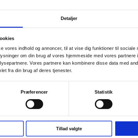
Detaljer
ookies
odcast
|
0 Kommentarer
se vores indhold og annoncer, til at vise dig funktioner til sociale
oplysninger om din brug af vores hjemmeside med vores partnere i
ysepartnere. Vores partnere kan kombinere disse data med andr
et fra din brug af deres tjenester.
Præferencer
Statistik
odcast
|
0 Kommentarer
Tillad valgte