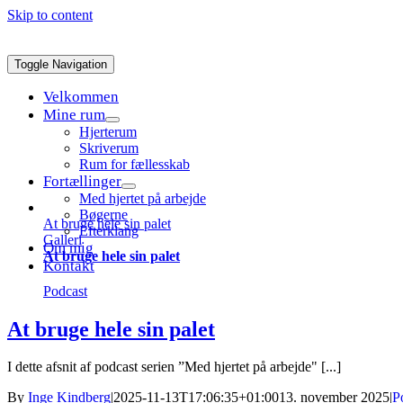
Skip to content
Toggle Navigation
Velkommen
Mine rum
Hjerterum
Skriverum
Rum for fællesskab
Fortællinger
Med hjertet på arbejde
Bøgerne
At bruge hele sin palet
Efterklang
Galleri
Om mig
At bruge hele sin palet
Kontakt
Podcast
At bruge hele sin palet
I dette afsnit af podcast serien ”Med hjertet på arbejde" [...]
By
Inge Kindberg
|
2025-11-13T17:06:35+01:00
13. november 2025
|
P