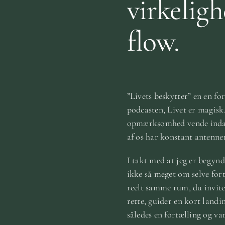
virkeligh
flow.
”Livets beskytter” en en for
podcasten, Livet er magisk.
opmærksomhed vende indad, 
af os har konstant antenner
I takt med at jeg er begyn
ikke så meget om selve fort
reelt samme rum, du inviter
rette, guider en kort landi
således en fortælling og va