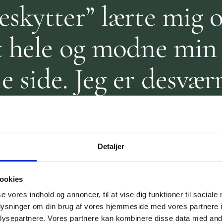
eskytter” lærte mig o
at hele og modne min
 side. Jeg er desvær
 en moden maskulin
el og en mor, som va
Detaljer
ger og forælder. Det
ookies
eg var nødt til at be
se vores indhold og annoncer, til at vise dig funktioner til sociale
oplysninger om din brug af vores hjemmeside med vores partnere i
ysepartnere. Vores partnere kan kombinere disse data med andr