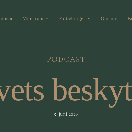
ommen
Mine rum
Fortællinger
Om mig
K
PODCAST
vets beskyt
5. juni 2026