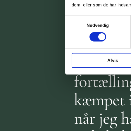
selv og k
dem, eller som de har indsaml
mig den 
Samtykkevalg
Nødvendig
lært at 
har haft 
Afvis
fortællin
kæmpet i
når jeg h