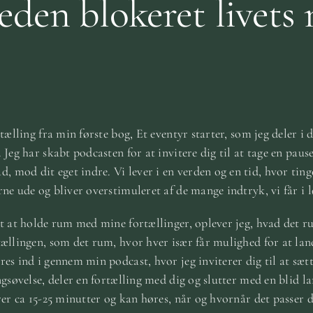
eden blokeret livets 
tælling fra min første bog, Et eventyr starter, som jeg deler i d
 Jeg har skabt podcasten for at invitere dig til at tage en paus
mod dit eget indre. Vi lever i en verden og en tid, hvor tin
ne ude og bliver overstimuleret af de mange indtryk, vi får i l
dt at holde rum med mine fortællinger, oplever jeg, hvad det 
ællingen, som det rum, hvor hver især får mulighed for at land
es ind i gennem min podcast, hvor jeg inviterer dig til at sætte
ngsøvelse, deler en fortælling med dig og slutter med en blid l
rer ca 15-25 minutter og kan høres, når og hvornår det passer d