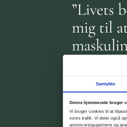
”Livets b
mig til 
maskuline
op uden
rollemod
Samtykke
eneforsør
Denne hjemmeside bruger c
mig, at j
Vi bruger cookies til at tilpas
vores trafik. Vi deler også 
annonceringspartnere og anal