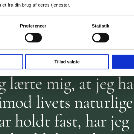
unne stå selv. Det ha
et fra din brug af deres tjenester.
maskuline styrke, og 
Præferencer
Statistik
kæmpe for tingene – 
svært ved at slippe.
Tillad valgte
g lærte mig, at jeg ha
mod livets naturlige
ar holdt fast, har jeg 