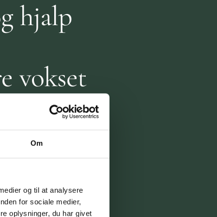
g hjalp
re vokset
r
Om
 lærte
skytte mig
 medier og til at analysere
nden for sociale medier,
e oplysninger, du har givet